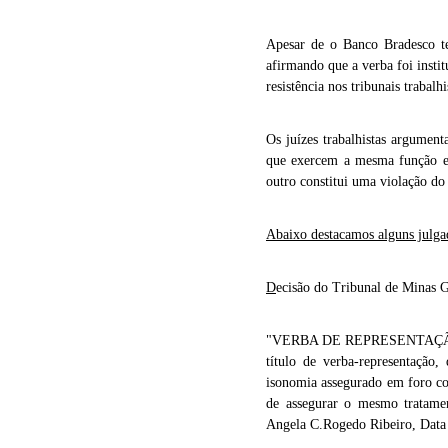
Apesar de o Banco Bradesco te
afirmando que a verba foi instit
resistência nos tribunais trabal
Os juízes trabalhistas argumen
que exercem a mesma função e
outro constitui uma violação do
Abaixo destacamos alguns julgad
D
ecisão do Tribunal de Minas 
"VERBA DE REPRESENTAÇÃO. B
título de verba-representação,
isonomia assegurado em foro co
de assegurar o mesmo tratame
Angela C.Rogedo Ribeiro, Data 