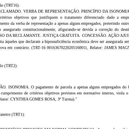
ão (TRT16):
LAMADO. VERBA DE REPRESENTAÇÃO. PRINCÍPIO DA ISONOMIA. Não
ritérios objetivos que justifiquem o tratamento diferenciado dado a em
ento da verba de representação a apenas alguns empregados, preterindo out
 assegurado constitucionalmente, afigurando-se devida a correção do desnív
ECURSO DA RECLAMANTE. JUSTIÇA GRATUITA. CONCESSÃO. AÇÃO AJU
uita àqueles que declaram a hipossuficiência econômica deve ser assegurada se
 prova em contrário. (TRT-16 00163670220205160011, Relator: JAMES 
ulo (TRT2):
SONOMIA. O pagamento de parcela a apenas alguns empregados do banc
 cumprimento de critérios objetivos previstos em normativo interno, viola 
Relator: CYNTHIA GOMES ROSA, 3ª Turma)."
Janeiro (TRT1):