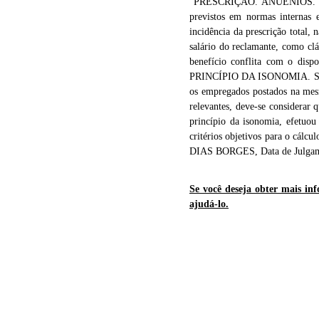
"PRESCRIÇÃO. ANUÊNIOS. B
previstos em normas internas e
incidência da prescrição total
salário do reclamante, como cláu
benefício conflita com o 
PRINCÍPIO DA ISONOMIA. Sabe-s
os empregados postados na mesm
relevantes, deve-se considerar 
princípio da isonomia, efetuou
critérios objetivos para o cá
DIAS BORGES, Data de Julgame
Se você deseja obter mais inf
ajudá-lo.