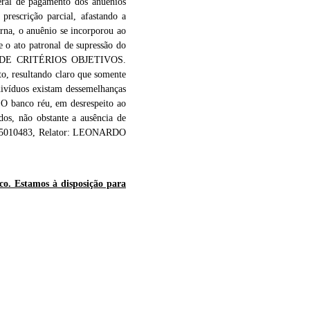
de pagamento dos anuênios
prescrição parcial, afastando a
rna, o anuênio se incorporou ao
ue o ato patronal de supressão do
IA DE CRITÉRIOS OBJETIVOS.
, resultando claro que somente
divíduos existam dessemelhanças
. O banco réu, em desrespeito ao
dos, não obstante a ausência de
20215010483, Relator: LEONARDO
sco. Estamos à disposição para