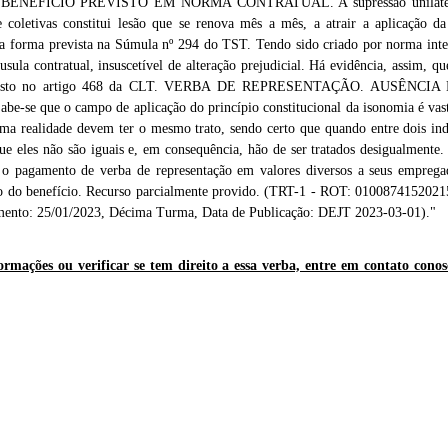
ENEFÍCIO PREVISTO EM NORMA CONTRATUAL. A supressão unilateral 
 coletivas constitui lesão que se renova mês a mês, a atrair a aplicação da 
, na forma prevista na Súmula nº 294 do TST. Tendo sido criado por norma inte
sula contratual, insuscetível de alteração prejudicial. Há evidência, assim, q
disposto no artigo 468 da CLT. VERBA DE REPRESENTAÇÃO. AUSÊNC
e que o campo de aplicação do princípio constitucional da isonomia é vasto
a realidade devem ter o mesmo trato, sendo certo que quando entre dois in
que eles não são iguais e, em consequência, hão de ser tratados desigualmente
 o pagamento de verba de representação em valores diversos a seus emprega
lculo do benefício. Recurso parcialmente provido. (TRT-1 - ROT: 010087415
nto: 25/01/2023, Décima Turma, Data de Publicação: DEJT 2023-03-01)."
ormações ou verificar se tem direito a essa verba, entre em contato cono