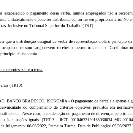
r estabelecido o pagamento dessa verba, muitos empregados não a recebem. 
uída unilateralmente e pode ser distribuída conforme seu próprio critério. No ent
histas, inclusive no Tribunal Superior do Trabalho (TST).
tam que a distribuição desigual da verba de representação viola o princípio d
 ocupam o mesmo cargo devem receber o mesmo tratamento. Discriminar 
 princípio da isonomia.
os recentes sobre o tema:
Gerais (TRT3):
ANCO BRADESCO. ISONOMIA - O pagamento de parcela a apenas alguns
 desvinculado do cumprimento de critérios objetivos previstos em normativ
nstitucional. Nesse caso, a condenação no pagamento de diferenças pelo trata
nto às situações iguais. (TRT-3 - ROT: 00104633120165030034 MG 001046
de Julgamento: 06/06/2022, Primeira Turma, Data de Publicação: 09/06/2022.